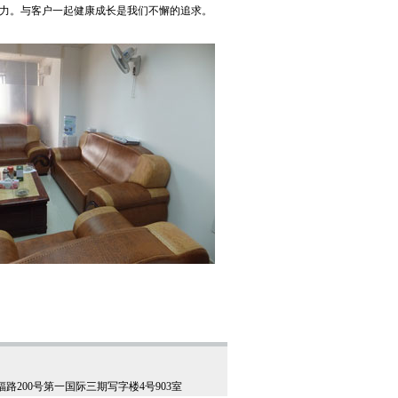
力。与客户一起健康成长是我们不懈的追求。
00号第一国际三期写字楼4号903室