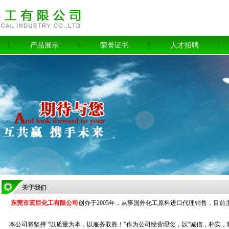
产品展示
荣誉证书
人才招聘
关于我们
东莞市宏巨化工有限公司
创办于2005年，从事国外化工原料进口代理销售，目
本公司将坚持 “以质量为本，以服务取胜！”作为公司经营理念，以“诚信，朴实，