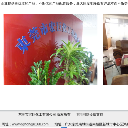
企业提供更优质的产品，不断优化产品配套服务，最大限度地降低客户成本而不断努
东莞市宏巨化工有限公司 版权所有
飞翔网络
提供支持
1 网址：
www.dghongju168.com
地址：广东东莞南城街道南城区新城市中心区鸿福路2