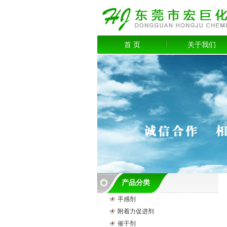
首 页
关于我们
产品分类
手感剂
附着力促进剂
催干剂