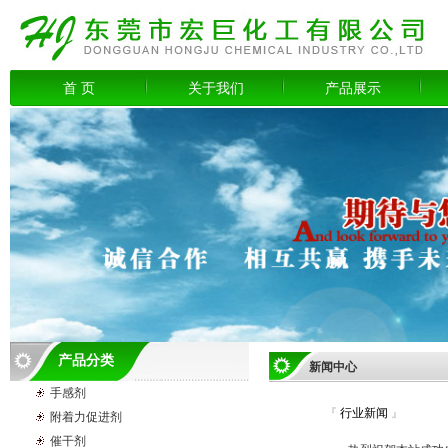
首 页
关于我们
产品展示
产品分类
新闻中心
手感剂
『
行业新闻
』
附着力促进剂
催干剂