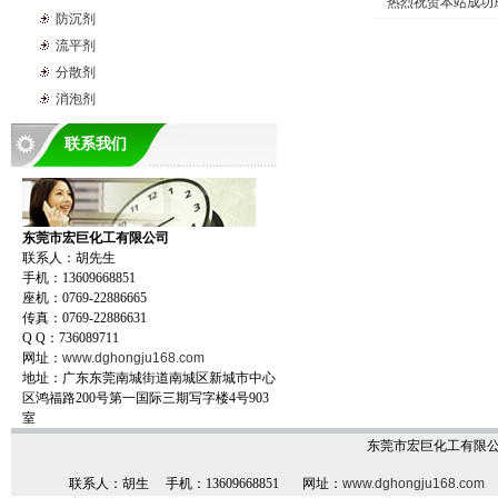
热烈祝贺本站成功
防沉剂
流平剂
分散剂
消泡剂
联系我们
东莞市宏巨化工有限公司
联系人：胡先生
手机：13609668851
座机：0769-22886665
传真：0769-22886631
Q Q：736089711
网址：
www.dghongju168.com
地址：广东东莞南城街道南城区新城市中心
区鸿福路200号第一国际三期写字楼4号903
室
东莞市宏巨化工有限
联系人：胡生 手机：13609668851 网址：
www.dghongju168.com
地